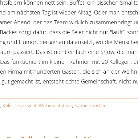
tsfeiern können nett sein. Buffet, ein bisschen Smallta
d am nächsten Tag ist wieder Alltag. Oder man entscheid
amer Abend, der das Team wirklich zusammenbringt un
ackes sorgt dafür, dass die Feier nicht nur "läuft“, sond
ung und Humor, der genau da ansetzt, wo die Menschen 
aum passiert. Das ist nicht einfach eine Show, die man
Das funktioniert im kleinen Rahmen mit 20 Kollegen, 
en Firma mit hunderten Gästen, die sich an der Weih
gut gemacht ist, entsteht echte Gemeinschaft, nicht 
t
,
Köln
,
Teamevent
,
Weihnachtsfeier
,
Zauberkünstler