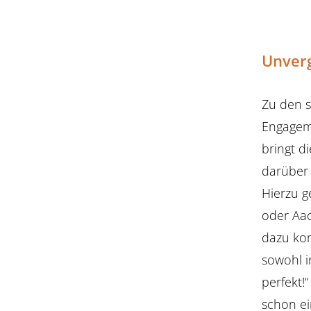
Unverg
Zu den s
Engageme
bringt d
darüber 
Hierzu g
oder Aac
dazu kom
sowohl i
perfekt!
schon ei