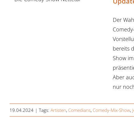
Updat
Der Wahn
Comedy-M
Vorstell
bereits 
Show im 
präsenti
Aber auc
nur noch
19.04.2024
|
Tags:
Artisten
,
Comedians
,
Comedy-Mix-Show
,