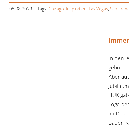
08.08.2023
|
Tags:
Chicago
,
Inspiration
,
Las Vegas
,
San Franc
Immer
In den l
gehört d
Aber au
Jubiläum
HUK gab 
Loge des
im Deuts
Bauer+Ki