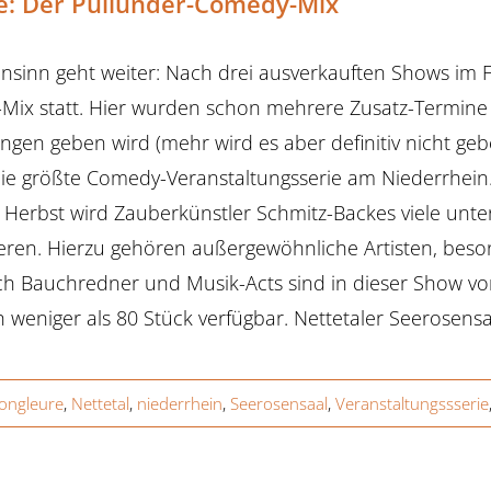
e: Der Pullunder-Comedy-Mix
sinn geht weiter: Nach drei ausverkauften Shows im Fr
ix statt. Hier wurden schon mehrere Zusatz-Termine a
ungen geben wird (mehr wird es aber definitiv nicht g
die größte Comedy-Veranstaltungsserie am Niederrhein.
Herbst wird Zauberkünstler Schmitz-Backes viele unter
eren. Hierzu gehören außergewöhnliche Artisten, bes
h Bauchredner und Musik-Acts sind in dieser Show vor
 weniger als 80 Stück verfügbar. Nettetaler Seerosens
Jongleure
,
Nettetal
,
niederrhein
,
Seerosensaal
,
Veranstaltungssserie