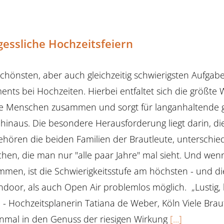
essliche Hochzeitsfeiern
chönsten, aber auch gleichzeitig schwierigsten Aufgab
nts bei Hochzeiten. Hierbei entfaltet sich die größt
ie Menschen zusammen und sorgt für langanhaltende g
hinaus. Die besondere Herausforderung liegt darin, di
ehören die beiden Familien der Brautleute, unterschie
hen, die man nur "alle paar Jahre" mal sieht. Und we
men, ist die Schwierigkeitsstufe am höchsten - und di
ndoor, als auch Open Air problemlos möglich. „Lustig, 
“ - Hochzeitsplanerin Tatiana de Weber, Köln Viele Bra
nmal in den Genuss der riesigen Wirkung
[...]