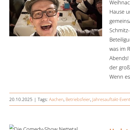
Weihnach
Hause un
gemeins
Schmitz-B
Beteilig
was im R
Abends! 
der groß
Wenn es 
20.10.2025
|
Tags:
Aachen
,
Betriebsfeier
,
Jahresauftakt-Even