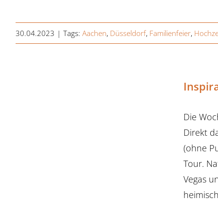
30.04.2023
|
Tags:
Aachen
,
Düsseldorf
,
Familienfeier
,
Hochzei
Inspir
Die Woch
Direkt d
(ohne Pu
Tour. Na
Vegas un
heimisc