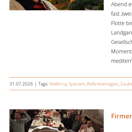
Abend et
fast zwe
Flotte b
Landgang
Gesellsc
Momente 
mediterr
31.07.2026
|
Tags:
Mallorca
,
Spanien
,
Weltreisemagier
,
Zaube
Firmen