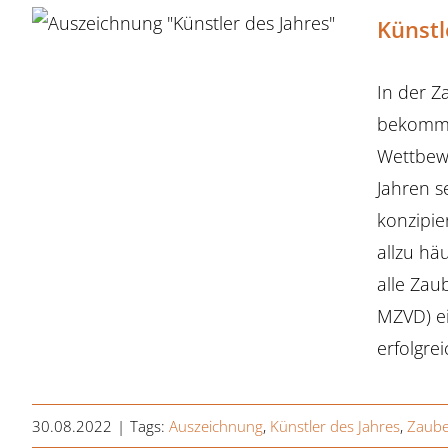
Künstl
In der Z
bekommt 
Wettbewe
Jahren s
konzipie
allzu hä
alle Zau
MZVD) ei
erfolgre
30.08.2022
|
Tags:
Auszeichnung
,
Künstler des Jahres
,
Zaube