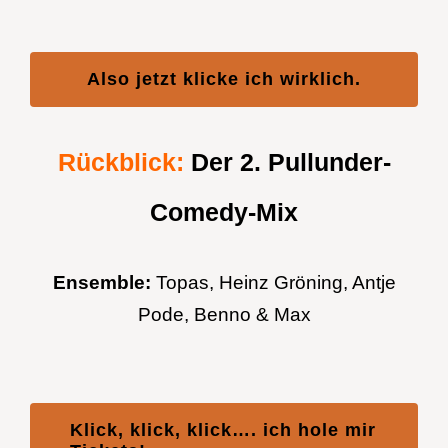
Also jetzt klicke ich wirklich.
Rückblick:
Der 2. Pullunder-
Comedy-Mix
Ensemble:
Topas, Heinz Gröning, Antje
Pode, Benno & Max
Klick, klick, klick…. ich hole mir