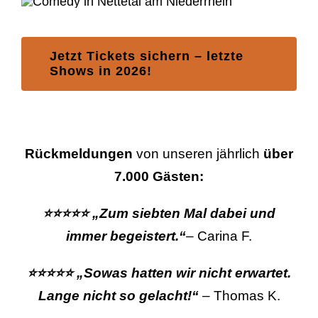
Jetzt Tickets sichern – letzte
Shows in 2026!
Rückmeldungen
von unseren jährlich
über
7.000 Gästen:
⭐⭐⭐⭐⭐ „Zum siebten Mal dabei und
immer begeistert.“
– Carina F.
⭐
⭐
⭐
⭐
⭐ „
Sowas hatten wir nicht erwartet.
Lange nicht so gelacht!“
– Thomas K.