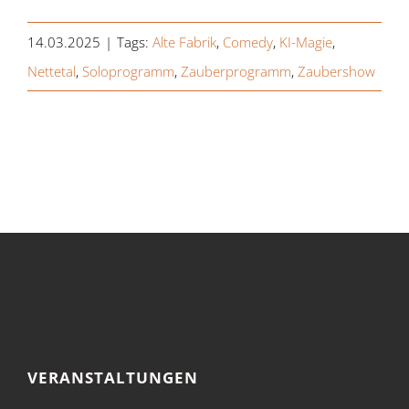
14.03.2025
|
Tags:
Alte Fabrik
,
Comedy
,
KI-Magie
,
Nettetal
,
Soloprogramm
,
Zauberprogramm
,
Zaubershow
VERANSTALTUNGEN