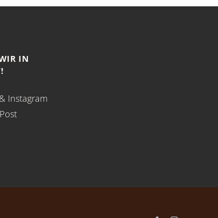
WIR IN
!
&
Instagram
-Post