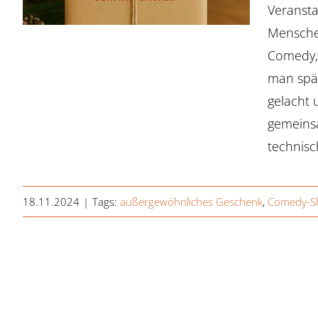
Veransta
Mensche
Comedy, 
man spät
gelacht 
gemeinsa
technisc
18.11.2024
|
Tags:
außergewöhnliches Geschenk
,
Comedy-S