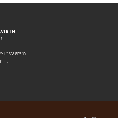
WIR IN
!
&
Instagram
-Post