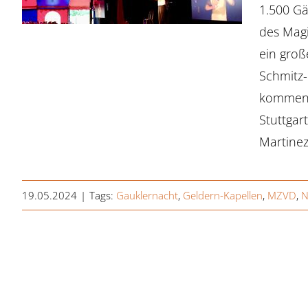
1.500 Gä
des Magi
ein groß
Schmitz-
kommend
Stuttgar
Martinez
19.05.2024
|
Tags:
Gauklernacht
,
Geldern-Kapellen
,
MZVD
,
N