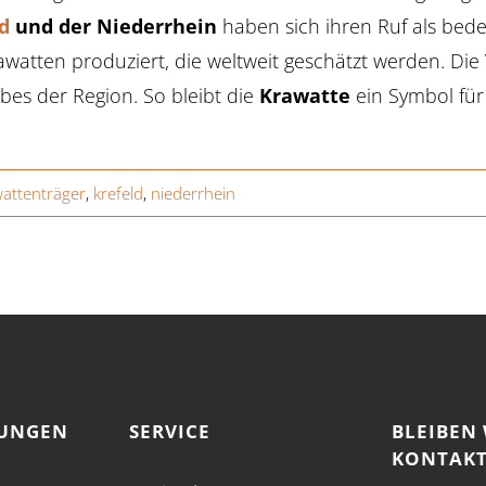
d
und der Niederrhein
haben sich ihren Ruf als be
atten produziert, die weltweit geschätzt werden. Die 
Erbes der Region. So bleibt die
Krawatte
ein Symbol für
attenträger
,
krefeld
,
niederrhein
TUNGEN
SERVICE
BLEIBEN 
KONTAKT