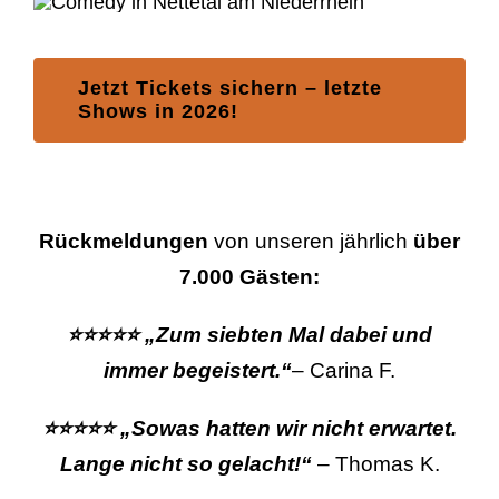
Jetzt Tickets sichern – letzte
Shows in 2026!
Rückmeldungen
von unseren jährlich
über
7.000 Gästen:
⭐⭐⭐⭐⭐ „Zum siebten Mal dabei und
immer begeistert.“
– Carina F.
⭐
⭐
⭐
⭐
⭐ „
Sowas hatten wir nicht erwartet.
Lange nicht so gelacht!“
– Thomas K.